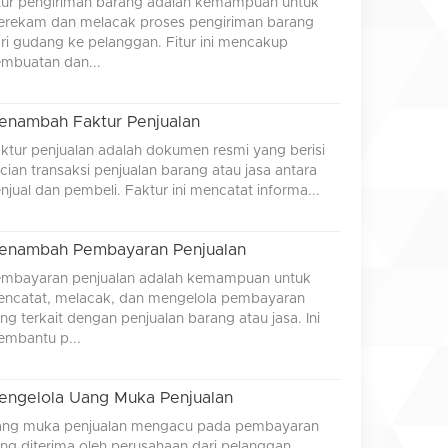
tur pengiriman barang adalah kemampuan untuk
rekam dan melacak proses pengiriman barang
ri gudang ke pelanggan. Fitur ini mencakup
mbuatan dan...
enambah Faktur Penjualan
ktur penjualan adalah dokumen resmi yang berisi
ncian transaksi penjualan barang atau jasa antara
njual dan pembeli. Faktur ini mencatat informa...
enambah Pembayaran Penjualan
mbayaran penjualan adalah kemampuan untuk
ncatat, melacak, dan mengelola pembayaran
ng terkait dengan penjualan barang atau jasa. Ini
mbantu p...
engelola Uang Muka Penjualan
ng muka penjualan mengacu pada pembayaran
ng diterima oleh perusahaan dari pelanggan