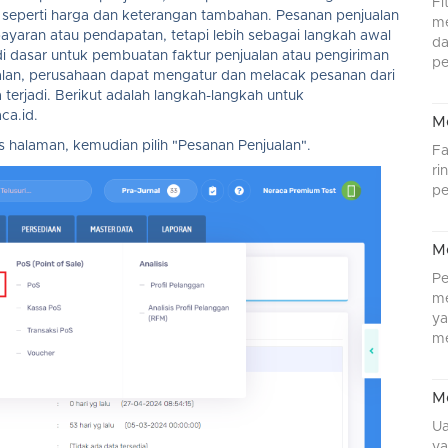
Fi
a seperti harga dan keterangan tambahan. Pesanan penjualan
me
bayaran atau pendapatan, tetapi lebih sebagai langkah awal
da
i dasar untuk pembuatan faktur penjualan atau pengiriman
pe
lan, perusahaan dapat mengatur dan melacak pesanan dari
erjadi. Berikut adalah langkah-langkah untuk
ca.id.
M
s halaman, kemudian pilih "Pesanan Penjualan".
Fa
ri
pe
M
Pe
me
ya
me
M
Ua
ya